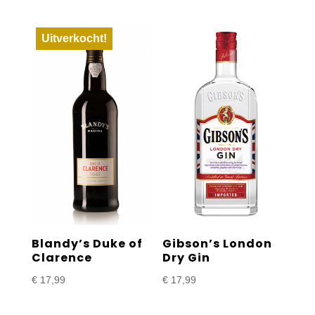
Uitverkocht!
Blandy’s Duke of
Gibson’s London
Clarence
Dry Gin
€
17,99
€
17,99