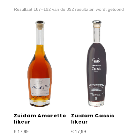
Gesort
Resultaat 187–192 van de 392 resultaten wordt getoond
op
prijs:
laag
naar
hoog
Zuidam Amaretto
Zuidam Cassis
likeur
likeur
€
17,99
€
17,99