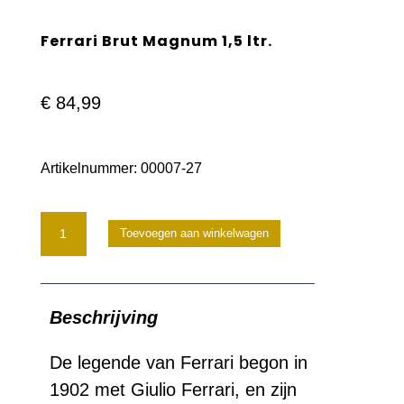
Ferrari Brut Magnum 1,5 ltr.
€
84,99
Artikelnummer:
00007-27
Ferrari
Toevoegen aan winkelwagen
Brut
Magnum
Beschrijving
1,5
ltr.
De legende van Ferrari begon in
1902 met Giulio Ferrari, en zijn
aantal