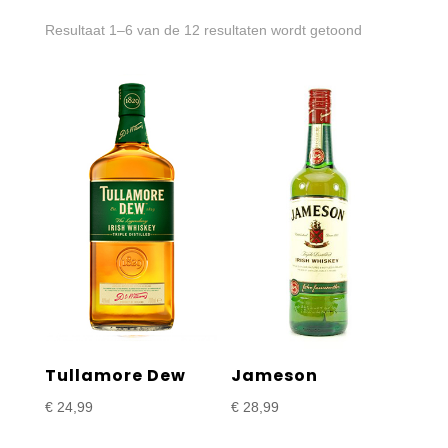
Gesorteerd
Resultaat 1–6 van de 12 resultaten wordt getoond
op
prijs:
laag
naar
hoog
Tullamore Dew
Jameson
€
24,99
€
28,99