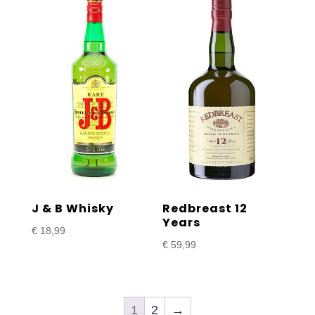
J & B Whisky
Redbreast 12
Years
€
18,99
€
59,99
1
2
→