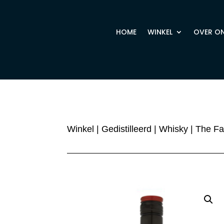
HOME
WINKEL
OVER O
Winkel
|
Gedistilleerd
|
Whisky
| The F