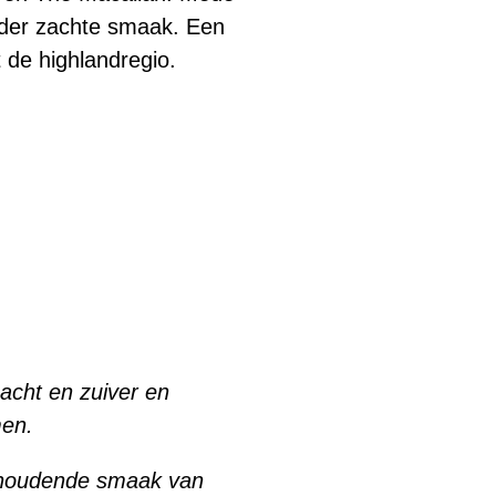
nder zachte smaak. Een
 de highlandregio.
zacht en zuiver en
men.
nhoudende smaak van