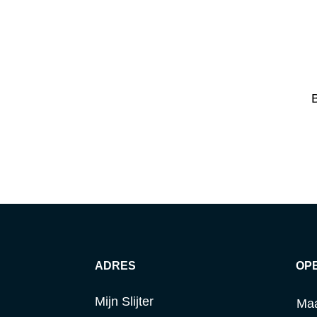
B
ADRES
OP
Mijn Slijter
Ma