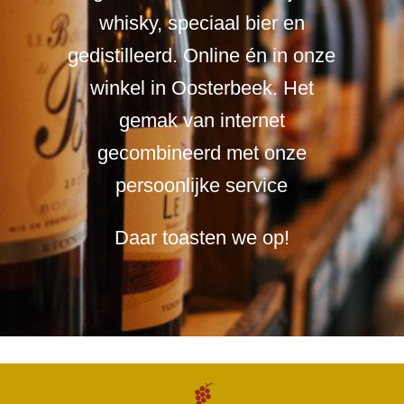
whisky, speciaal bier en
gedistilleerd. Online én in onze
winkel in Oosterbeek. Het
gemak van internet
gecombineerd met onze
persoonlijke service
Daar toasten we op!