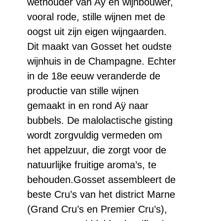
wethouder van Aÿ en wijnbouwer,
Magnum
vooral rode, stille wijnen met de
(1,5
oogst uit zijn eigen wijngaarden.
ltr.)
Dit maakt van Gosset het oudste
aantal
wijnhuis in de Champagne. Echter
in de 18e eeuw veranderde de
productie van stille wijnen
gemaakt in en rond Aÿ naar
bubbels. De malolactische gisting
wordt zorgvuldig vermeden om
het appelzuur, die zorgt voor de
natuurlijke fruitige aroma’s, te
behouden.Gosset assembleert de
beste Cru’s van het district Marne
(Grand Cru’s en Premier Cru’s),