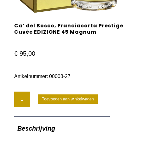
Ca’ del Bosco, Franciacorta Prestige
Cuvée EDIZIONE 45 Magnum
€
95,00
Artikelnummer:
00003-27
Ca'
Toevoegen aan winkelwagen
del
Bosco,
Beschrijving
Franciacorta