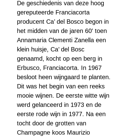
Prestige
De geschiedenis van deze hoog
gereputeerde Franciacorta
Cuvée
producent Ca’ del Bosco begon in
EDIZIONE
het midden van de jaren 60′ toen
45
Annamaria Clementi Zanella een
Magnum
klein huisje, Ca’ del Bosc
aantal
genaamd, kocht op een berg in
Erbusco, Franciacorta. In 1967
besloot heen wijngaard te planten.
Dit was het begin van een reeks
mooie wijnen. De eerste witte wijn
werd gelanceerd in 1973 en de
eerste rode wijn in 1977. Na een
tocht door de grotten van
Champagne koos Maurizio