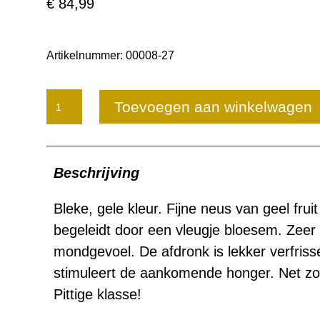
€
84,99
Artikelnummer:
00008-27
Lamborghini
Toevoegen aan winkelwagen
Vino
Spumante
Beschrijving
Magnum
1,5
Bleke, gele kleur. Fijne neus van geel frui
begeleidt door een vleugje bloesem. Zeer 
ltr.
mondgevoel. De afdronk is lekker verfriss
aantal
stimuleert de aankomende honger. Net zo
Pittige klasse!