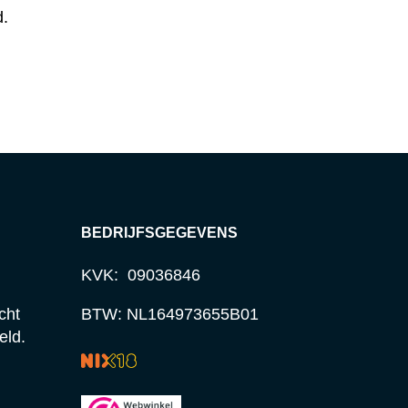
d.
BEDRIJFSGEGEVENS
KVK: 09036846
cht
BTW: NL164973655B01
eld.