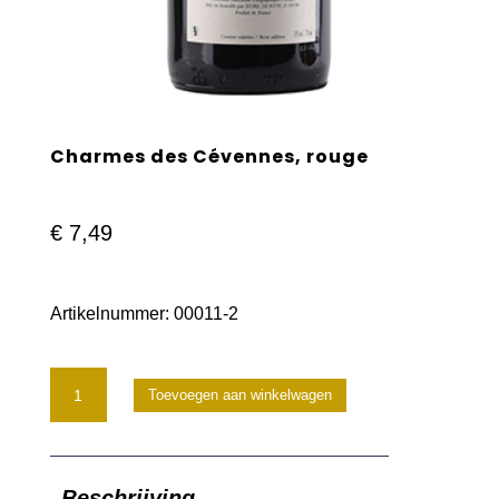
Charmes des Cévennes, rouge
€
7,49
Artikelnummer:
00011-2
Charmes
Toevoegen aan winkelwagen
des
Cévennes,
Beschrijving