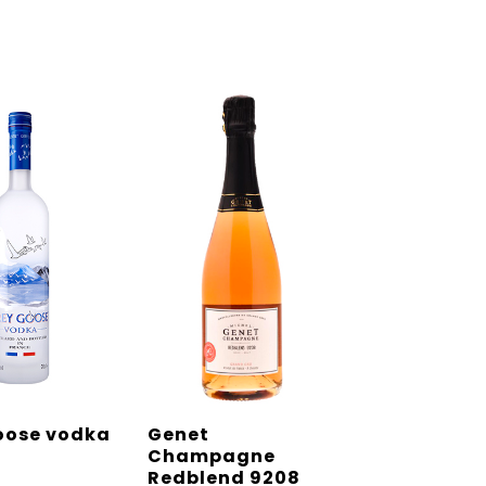
oose vodka
Genet
Champagne
Redblend 9208