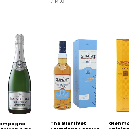
€
44,99
The Glenlivet
Glenmo
ampagne