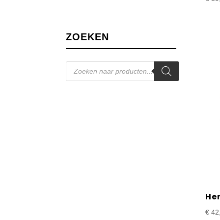
ZOEKEN
Producten
zoeken
Hen
€
42