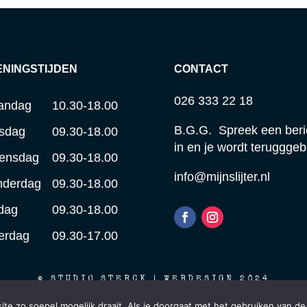
ENINGSTIJDEN
CONTACT
026 333 22 18
andag
10.30-18.00
B.G.G. Spreek een beri
sdag
09.30-18.00
in en je wordt terugggeb
ensdag
09.30-18.00
info@mijnslijter.nl
nderdag
09.30-18.00
jdag
09.30-18.00
erdag
09.30-17.00
© STUDIO STERCK | WEBDESIGN 2024
e zo soepel mogelijk draait. Als je doorgaat met het gebruiken van de