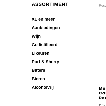
ASSORTIMENT
Resu
XL en meer
Aanbiedingen
Wijn
Gedistilleerd
Likeuren
Port & Sherry
Bitters
Bieren
Alcoholvrij
Mu
Cas
Dou
€
39