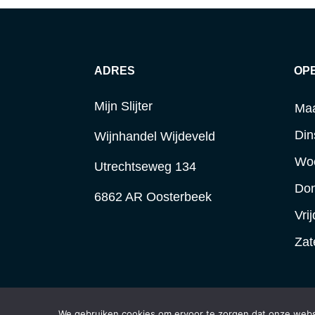
ADRES
OP
Mijn Slijter
Ma
Din
Wijnhandel Wijdeveld
Wo
Utrechtseweg 134
Do
6862 AR Oosterbeek
Vri
Zat
We gebruiken cookies om ervoor te zorgen dat onze websit