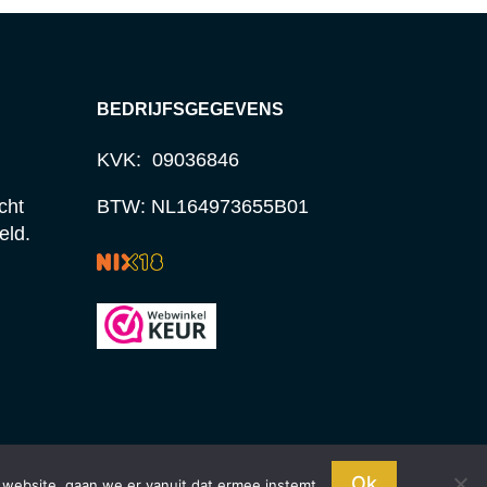
BEDRIJFSGEGEVENS
KVK: 09036846
cht
BTW: NL164973655B01
eld.
Ok
 website, gaan we er vanuit dat ermee instemt.