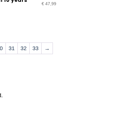
l 10 years
€
47,99
0
31
32
33
→
d.