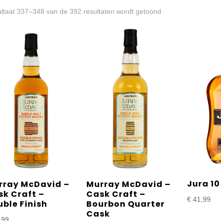
Gesorteerd
ltaat 337–348 van de 392 resultaten wordt getoond
op
prijs:
laag
naar
hoog
Jura 10
rray McDavid –
Murray McDavid –
k Craft –
Cask Craft –
€
41,99
ble Finish
Bourbon Quarter
Cask
,99