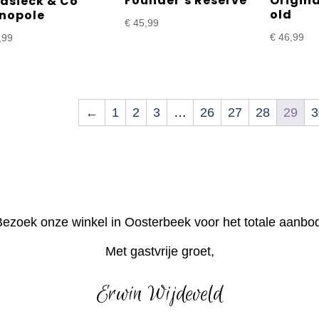
Founder’s Reserve
Origina
dsieck & Co
old
nopole
€
45,99
€
46,99
,99
←
1
2
3
…
26
27
28
29
3
ezoek onze winkel in Oosterbeek voor het totale aanbo
Met gastvrije groet,
Erwin Wijdeveld