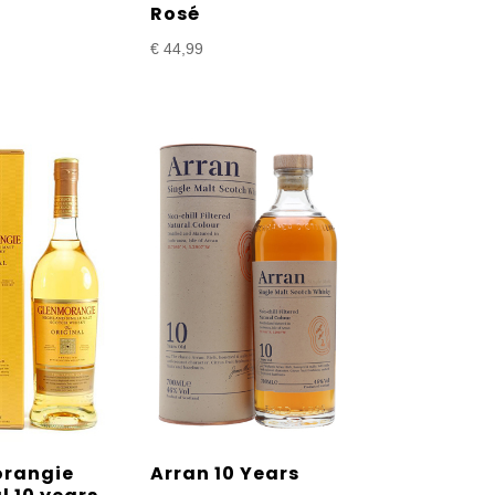
Rosé
€
44,99
rangie
Arran 10 Years