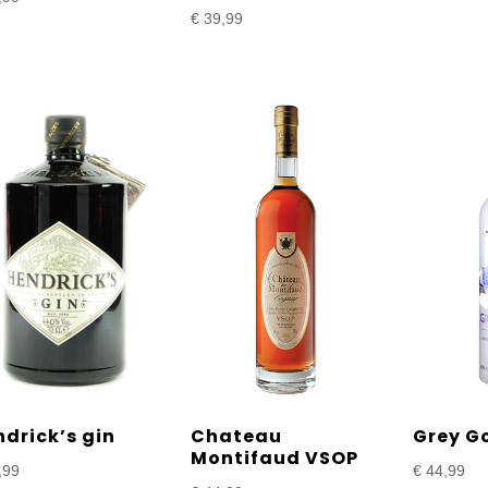
€
39,99
drick’s gin
Chateau
Grey G
Montifaud VSOP
,99
€
44,99