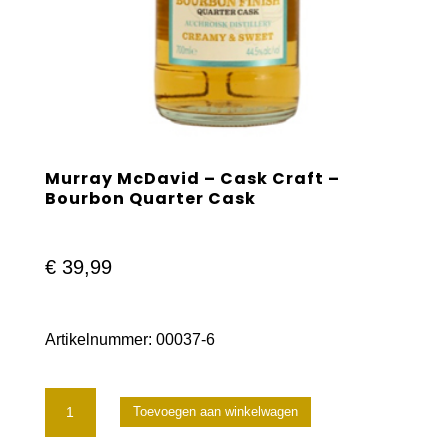
Murray McDavid – Cask Craft –
Bourbon Quarter Cask
€
39,99
Artikelnummer:
00037-6
Murray
Toevoegen aan winkelwagen
McDavid