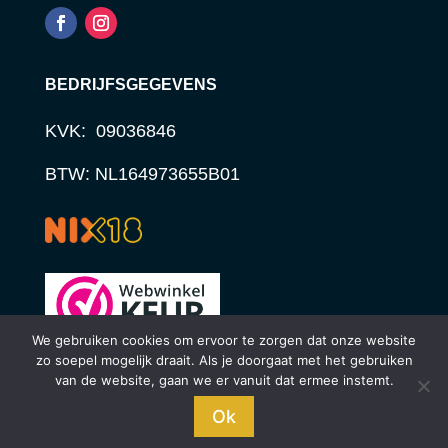
BEDRIJFSGEGEVENS
KVK: 09036846
BTW: NL164973655B01
We gebruiken cookies om ervoor te zorgen dat onze website
zo soepel mogelijk draait. Als je doorgaat met het gebruiken
van de website, gaan we er vanuit dat ermee instemt.
© STUDIO STERCK | WEBDESIGN 2024
Bij Mijn Slijter vind je een uitgebreid assortiment, online
Ok
én in onze winkel in Oosterbeek.
Negeren