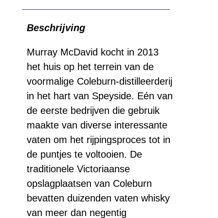
-
Beschrijving
Cask
Craft
Murray McDavid kocht in 2013
het huis op het terrein van de
-
voormalige Coleburn-distilleerderij
Bourbon
in het hart van Speyside. Eén van
Quarter
de eerste bedrijven die gebruik
Cask
maakte van diverse interessante
aantal
vaten om het rijpingsproces tot in
de puntjes te voltooien. De
traditionele Victoriaanse
opslagplaatsen van Coleburn
bevatten duizenden vaten whisky
van meer dan negentig