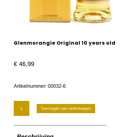
Glenmorangie Original 10 years old
€
46,99
Artikelnummer:
00032-6
Glenmorangie
Toevoegen aan winkelwagen
Original
10
Beschrijving