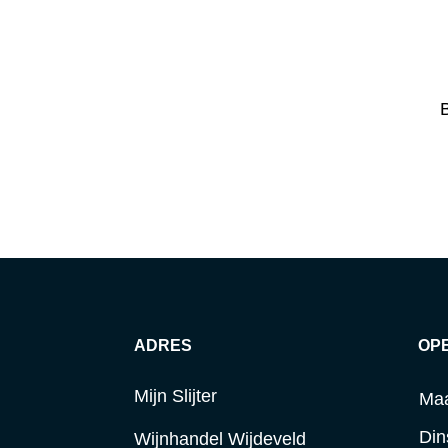
B
ADRES
OP
Mijn Slijter
Ma
Din
Wijnhandel Wijdeveld