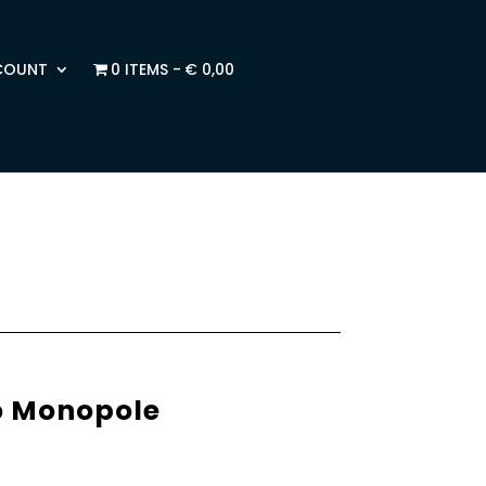
COUNT
0 ITEMS
€ 0,00
o Monopole