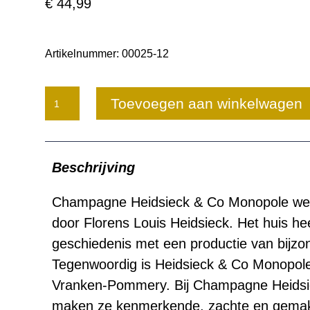
€
44,99
Artikelnummer:
00025-12
Champagne
Toevoegen aan winkelwagen
Heidsieck
&
Beschrijving
Co
Monopole
Champagne Heidsieck & Co Monopole werd
door Florens Louis Heidsieck. Het huis he
aantal
geschiedenis met een productie van bijzo
Tegenwoordig is Heidsieck & Co Monopol
Vranken-Pommery. Bij Champagne Heids
maken ze kenmerkende, zachte en gemakk