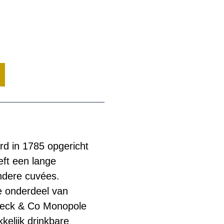
 in 1785 opgericht
eft een lange
ndere cuvées.
e onderdeel van
ieck & Co Monopole
elijk drinkbare