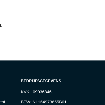
d.
BEDRIJFSGEGEVENS
KVK: 09036846
cht
BTW: NL164973655B01