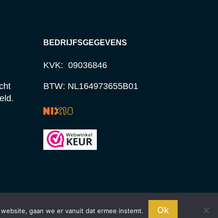
BEDRIJFSGEGEVENS
KVK: 09036846
cht
BTW: NL164973655B01
eld.
Ok
 website, gaan we er vanuit dat ermee instemt.