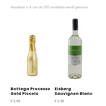
Gesorteerd
Resultaat 1–6 van de 392 resultaten wordt getoond
op
prijs:
laag
naar
hoog
Bottega Processo
Eisberg
Gold Piccolo
Sauvignon Blanc
€
5,99
€
5,99