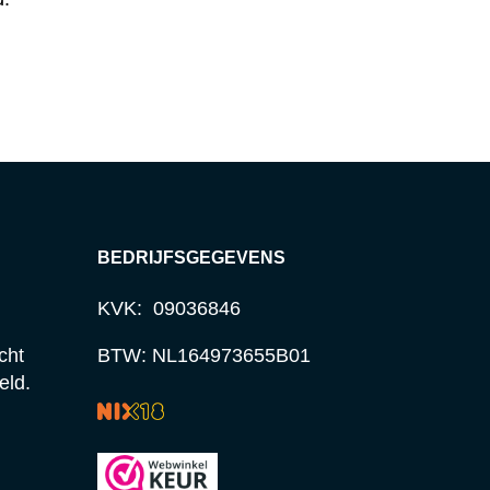
BEDRIJFSGEGEVENS
KVK: 09036846
cht
BTW: NL164973655B01
eld.