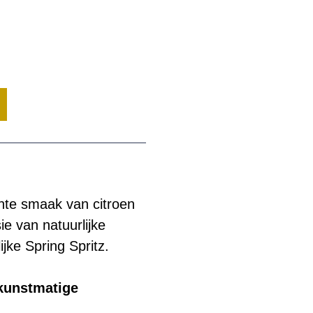
ante smaak van citroen
e van natuurlijke
jke Spring Spritz.
 kunstmatige