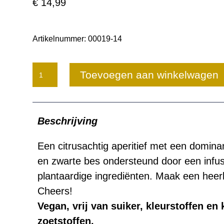
€
14,99
Artikelnummer:
00019-14
Abstinence
Toevoegen aan winkelwagen
Aperitif
Lemon
Beschrijving
aantal
Een citrusachtig aperitief met een domin
en zwarte bes ondersteund door een infusi
plantaardige ingrediënten. Maak een heerli
Cheers!
Vegan, vrij van suiker, kleurstoffen en
zoetstoffen.