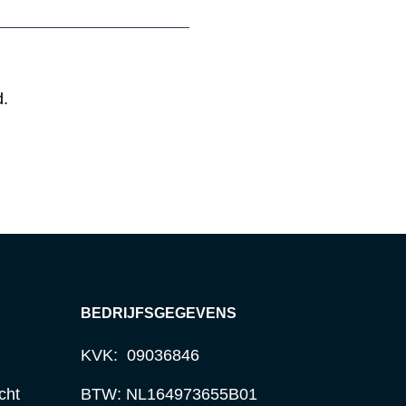
d.
BEDRIJFSGEGEVENS
KVK: 09036846
cht
BTW: NL164973655B01