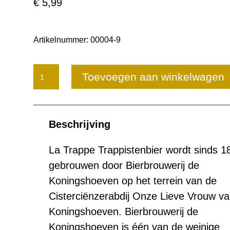
€
5,99
Artikelnummer:
00004-9
La
Toevoegen aan winkelwagen
Trappe
Dubbel
Beschrijving
aantal
La Trappe Trappistenbier wordt sinds 1
gebrouwen door Bierbrouwerij de
Koningshoeven op het terrein van de
Cisterciënzerabdij Onze Lieve Vrouw v
Koningshoeven. Bierbrouwerij de
Koningshoeven is één van de weinige