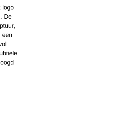
t logo
n. De
ptuur,
s een
vol
btiele,
roogd