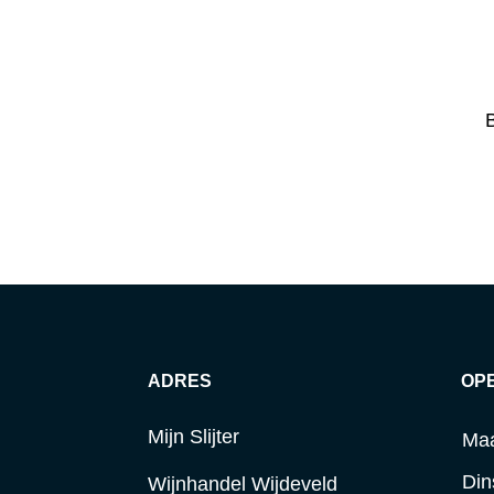
B
ADRES
OP
Mijn Slijter
Ma
Din
Wijnhandel Wijdeveld