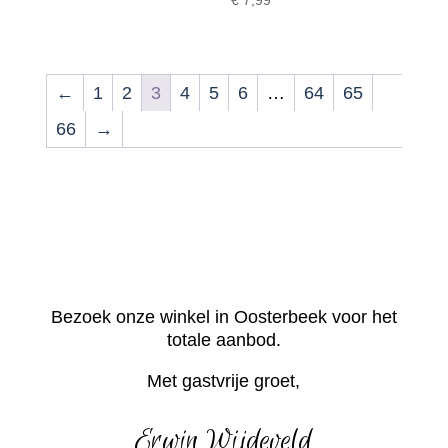
€
7,99
tot
€ 14,99
←
1
2
3
4
5
6
…
64
65
66
→
Bezoek onze winkel in Oosterbeek voor het
totale aanbod.
Met gastvrije groet,
Erwin Wijdeveld