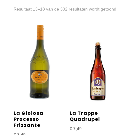
Gesortee
Resultaat 13–18 van de 392 resultaten wordt getoond
op
prijs:
laag
naar
hoog
La Gioiosa
La Trappe
Processo
Quadrupel
Frizzante
€
7,49
€
7,49