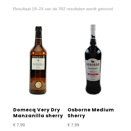
Gesortee
Resultaat 19–24 van de 392 resultaten wordt getoond
op
prijs:
laag
naar
hoog
Domecq Very Dry
Osborne Medium
Manzanilla sherry
Sherry
€
7,99
€
7,99