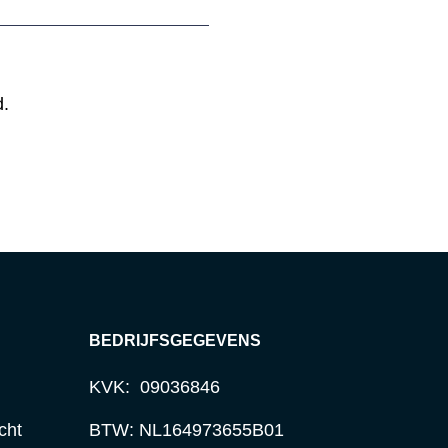
d.
BEDRIJFSGEGEVENS
KVK: 09036846
cht
BTW: NL164973655B01