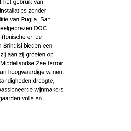
 het gebruik van
stallaties zonder
itie van Puglia. San
e veelgeprezen DOC
 (Ionische en de
n Brindisi bieden een
ij aan zij groeien op
iddellandse Zee terroir
 van hoogwaardige wijnen.
standigheden:droogte,
epassioneerde wijnmakers
ngaarden volle en