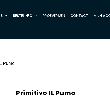
NS
BESTELINFO
PROEVERIJEN
CONTACT
MIJN AC
 IL Pumo
Primitivo IL Pumo