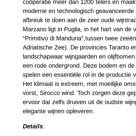
coöperatie meer dan 1200 telers en maakt
moderne en technologisch geavanceerde in
afbreuk te doen aan de zeer oude wijntrad
Marzano ligt in Puglia, in het hart van d
“Primitivo di Manduria”,tussen twee zeeën
Adriatische Zee). De provincies Taranto e
landschapwaar wijngaarden en olijfbomen z
een rode ondergrond. Deze bodem en de M
spelen een essentiële rol in de productie
Het klimaat is extreem, met moeilijke om
vorst, Sirocco wind. Toch zorgen deze g
ervoor dat zelfs druiven uit de oudste wij
elegante wijnen opleveren.
Details
: