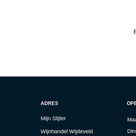
B
ADRES
OP
Mijn Slijter
Ma
Din
Wijnhandel Wijdeveld