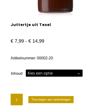
Juttertje uit Texel
Prijsklasse:
€
7,99
-
€
14,99
€ 7,99
tot
Artikelnummer:
00002-20
€ 14,99
Inhoud
Juttertje
Toevoegen aan winkelwagen