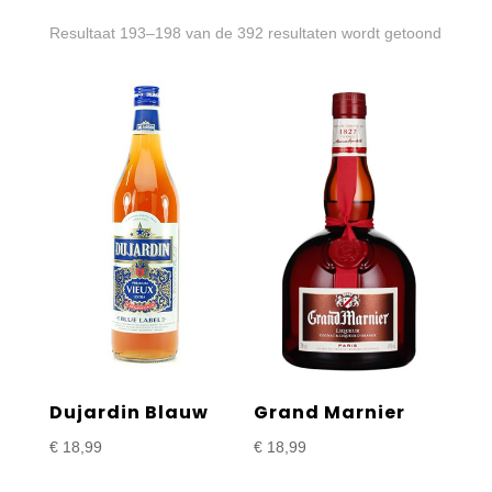
Gesort
Resultaat 193–198 van de 392 resultaten wordt getoond
op
prijs:
laag
naar
hoog
Dujardin Blauw
Grand Marnier
€
18,99
€
18,99