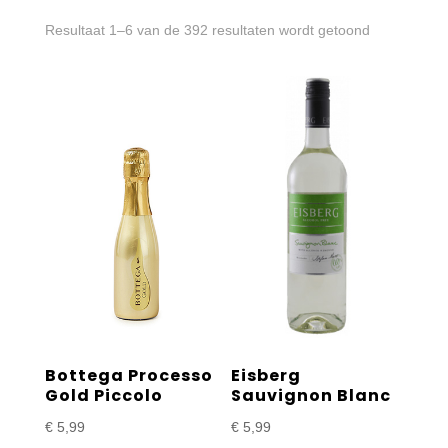
Gesorteerd
Resultaat 1–6 van de 392 resultaten wordt getoond
op
prijs:
laag
naar
hoog
Bottega Processo
Eisberg
Gold Piccolo
Sauvignon Blanc
€
5,99
€
5,99