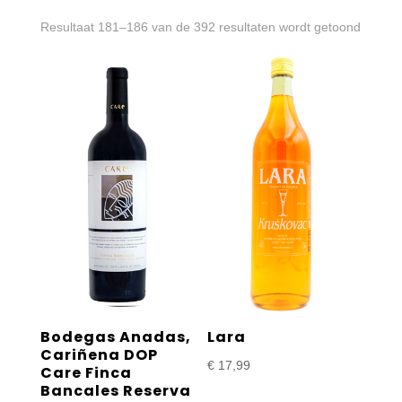
Gesort
Resultaat 181–186 van de 392 resultaten wordt getoond
op
prijs:
laag
naar
hoog
Bodegas Anadas,
Lara
Cariñena DOP
€
17,99
Care Finca
Bancales Reserva