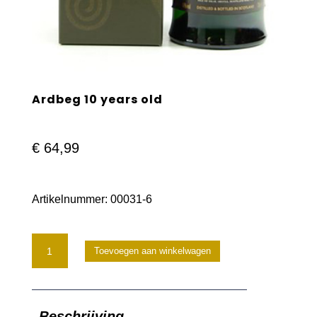
Ardbeg 10 years old
€
64,99
Artikelnummer:
00031-6
Ardbeg
Toevoegen aan winkelwagen
10
years
Beschrijving