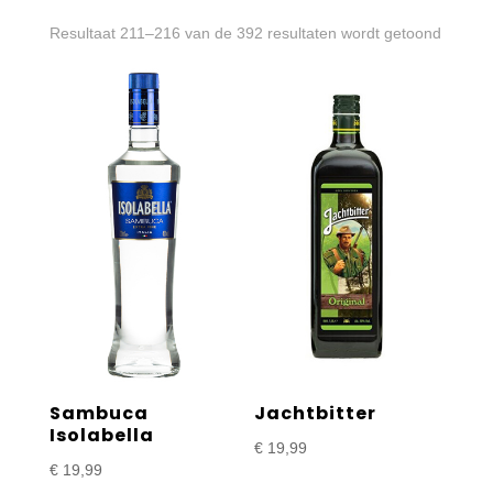
Gesort
Resultaat 211–216 van de 392 resultaten wordt getoond
op
prijs:
laag
naar
hoog
Sambuca
Jachtbitter
Isolabella
€
19,99
€
19,99