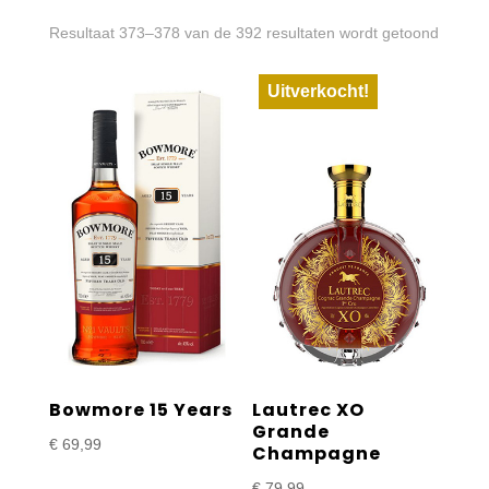
Gesort
Resultaat 373–378 van de 392 resultaten wordt getoond
op
Uitverkocht!
prijs:
laag
naar
hoog
Bowmore 15 Years
Lautrec XO
Grande
€
69,99
Champagne
€
79,99