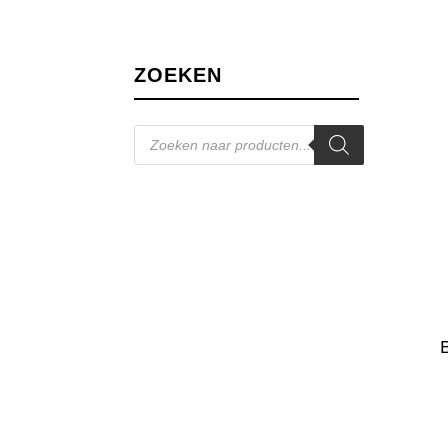
ZOEKEN
Producten
zoeken
B