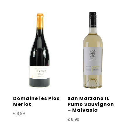
Domaine les Plos
San Marzano IL
Merlot
Pumo Sauvignon
– Malvasia
€
8,99
€
8,99