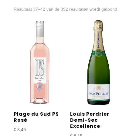
Gesortee
Resultaat 37–42 van de 392 resultaten wordt getoond
op
prijs:
laag
naar
hoog
Plage du Sud PS
Louis Perdrier
Rosé
Demi-Sec
Excellence
€
8,49
€
8,49