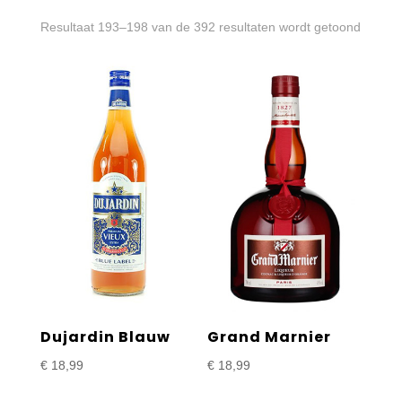
Gesort
Resultaat 193–198 van de 392 resultaten wordt getoond
op
prijs:
laag
naar
hoog
Dujardin Blauw
Grand Marnier
€
18,99
€
18,99