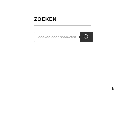
ZOEKEN
Producten
zoeken
B