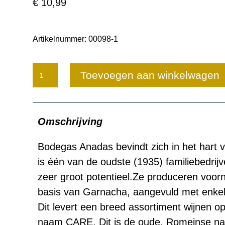
€
10,99
Artikelnummer:
00098-1
Bodegas
Toevoegen aan winkelwagen
Anadas
Care
Omschrijving
Chardonnay
aantal
Bodegas Anadas bevindt zich in het hart
is één van de oudste (1935) familiebedrij
zeer groot potentieel.Ze produceren voorn
basis van Garnacha, aangevuld met enkele
Dit levert een breed assortiment wijnen o
naam CARE. Dit is de oude, Romeinse na