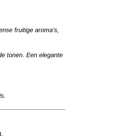
ense fruitige aroma’s,
nde tonen. Een elegante
is.
d.