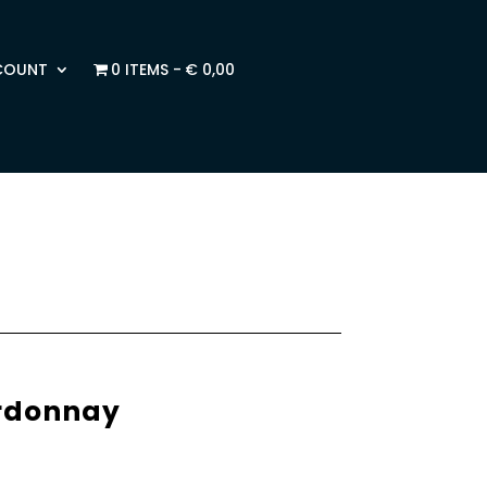
COUNT
0 ITEMS
€ 0,00
rdonnay