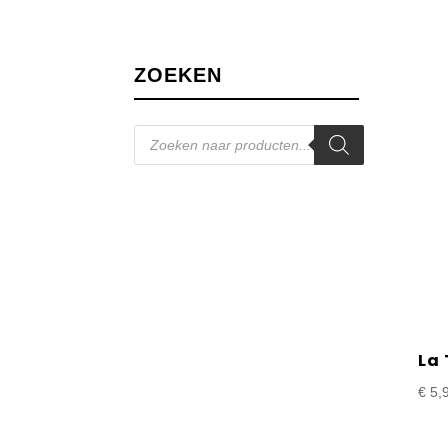
ZOEKEN
Producten
zoeken
La
€
5,