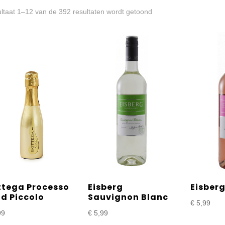
Gesorteerd
ltaat 1–12 van de 392 resultaten wordt getoond
op
prijs:
laag
naar
hoog
ttega Processo
Eisberg
Eisber
d Piccolo
Sauvignon Blanc
€
5,99
99
€
5,99