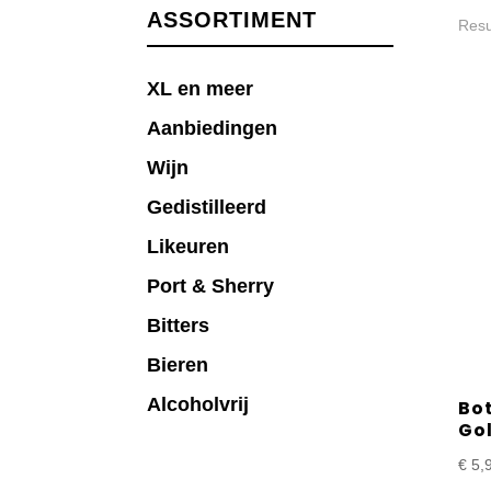
ASSORTIMENT
Resu
XL en meer
Aanbiedingen
Wijn
Gedistilleerd
Likeuren
Port & Sherry
Bitters
Bieren
Alcoholvrij
Bo
Gol
€
5,