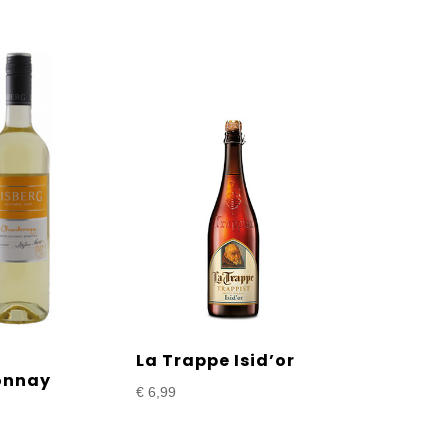
g
La Trappe Isid’or
onnay
€
6,99