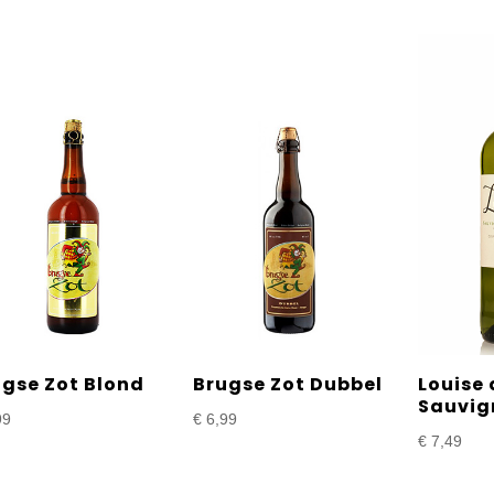
ugse Zot Blond
Brugse Zot Dubbel
Louise 
Sauvig
99
€
6,99
€
7,49