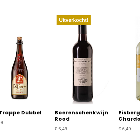
Uitverkocht!
 Trappe Dubbel
Boerenschenkwijn
Eisber
Rood
Chard
99
€
6,49
€
6,49