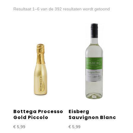
Gesorteerd
Resultaat 1–6 van de 392 resultaten wordt getoond
op
prijs:
laag
naar
hoog
Bottega Processo
Eisberg
Gold Piccolo
Sauvignon Blanc
€
5,99
€
5,99