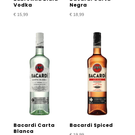
Vodka
Negra
€
15,99
€
18,99
Bacardi Carta
Bacardi Spiced
Blanca
€
19,99