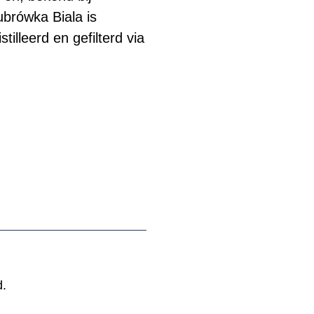
brówka Biala is
illeerd en gefilterd via
d.