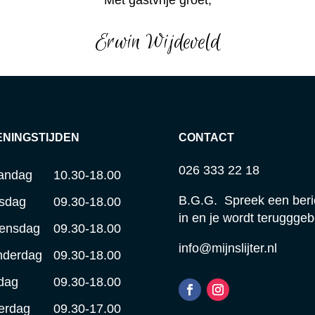
Met gastvrije groet,
Erwin Wijdeveld
ENINGSTIJDEN
CONTACT
026 333 22 18
andag
10.30-18.00
B.G.G. Spreek een beri
sdag
09.30-18.00
in en je wordt terugggeb
ensdag
09.30-18.00
info@mijnslijter.nl
nderdag
09.30-18.00
jdag
09.30-18.00
erdag
09.30-17.00