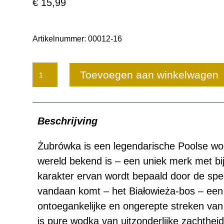
€
15,99
Artikelnummer:
00012-16
Zubrowka
Toevoegen aan winkelwagen
Biala
Vodka
Beschrijving
aantal
Żubrówka is een legendarische Poolse wo
wereld bekend is – een uniek merk met bijn
karakter ervan wordt bepaald door de spec
vandaan komt – het Białowieża-bos – een
ontoegankelijke en ongerepte streken van
is pure wodka van uitzonderlijke zachtheid