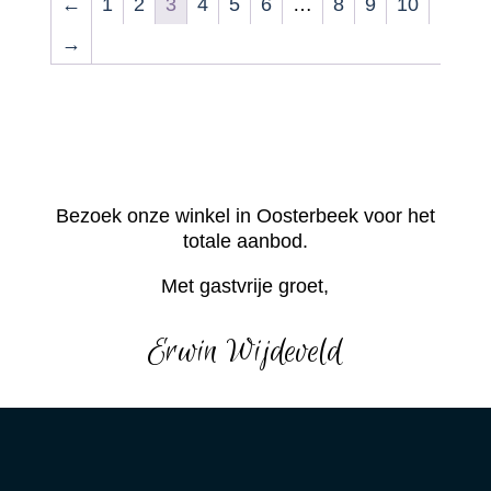
←
1
2
3
4
5
6
…
8
9
10
→
Bezoek onze winkel in Oosterbeek voor het
totale aanbod.
Met gastvrije groet,
Erwin Wijdeveld