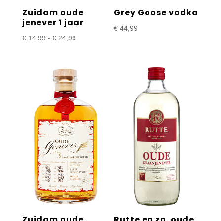
Zuidam oude
Grey Goose vodka
jenever 1 jaar
€
44,99
Prijsklasse:
€
14,99
-
€
24,99
€ 14,99
tot
€ 24,99
Zuidam oude
Rutte en zn. oude