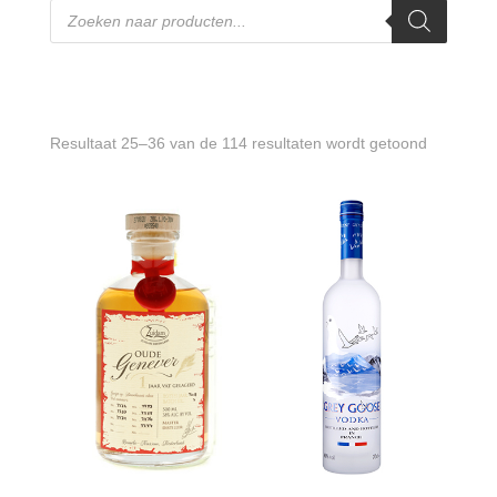
Producten
zoeken
Gesortee
Resultaat 25–36 van de 114 resultaten wordt getoond
op
prijs:
laag
naar
hoog