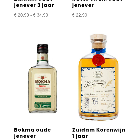
jenever 3 jaar
jenever
Prijsklasse:
€
20,99
-
€
34,99
€
22,99
€ 20,99
tot
€ 34,99
Bokma oude
Zuidam Korenwijn
jenever
1 jaar