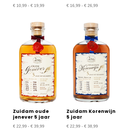
Prijsklasse:
Prijsklasse:
€
10,99
-
€
19,99
€
16,99
-
€
26,99
€ 10,99
€ 16,99
tot
tot
€ 19,99
€ 26,99
Zuidam oude
Zuidam Korenwijn
jenever 5 jaar
5 jaar
Prijsklasse:
Prijsklasse:
€
22,99
-
€
39,99
€
22,99
-
€
38,99