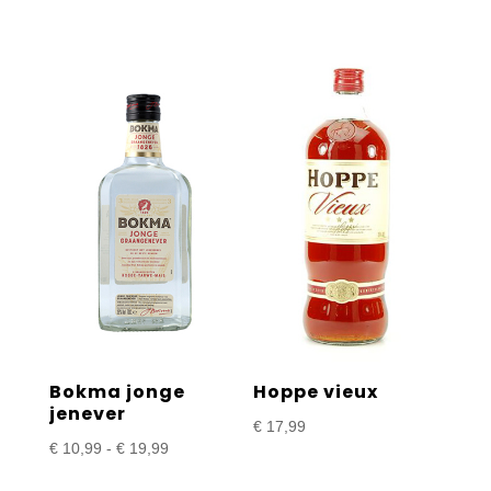
€ 22,99
€ 22,99
tot
tot
€ 39,99
€ 38,99
Bokma jonge
Hoppe vieux
jenever
€
17,99
Prijsklasse:
€
10,99
-
€
19,99
€ 10,99