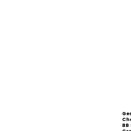
Ge
Ch
BB 