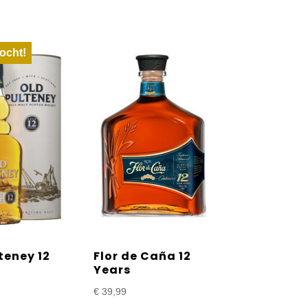
ocht!
teney 12
Flor de Caña 12
Years
€
39,99