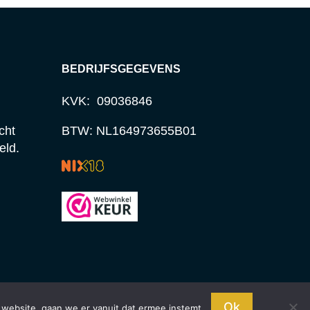
BEDRIJFSGEGEVENS
KVK: 09036846
cht
BTW: NL164973655B01
eld.
Ok
 website, gaan we er vanuit dat ermee instemt.