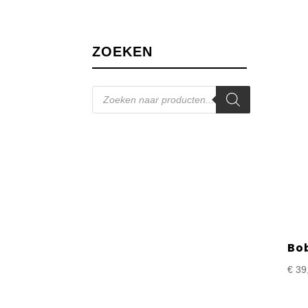
ZOEKEN
Producten
zoeken
Bo
€
39