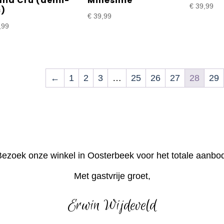
and Cru (demi-
Millésime
€
39,99
c)
€
39,99
,99
←
1
2
3
…
25
26
27
28
29
ezoek onze winkel in Oosterbeek voor het totale aanbo
Met gastvrije groet,
Erwin Wijdeveld