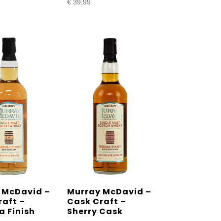
€
39,99
 McDavid –
Murray McDavid –
raft –
Cask Craft –
a Finish
Sherry Cask