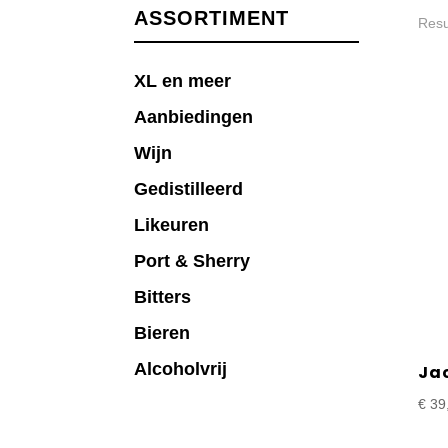
ASSORTIMENT
Resu
XL en meer
Aanbiedingen
Wijn
Gedistilleerd
Likeuren
Port & Sherry
Bitters
Bieren
Alcoholvrij
Ja
€
39