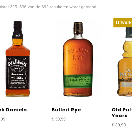
Gesorteerd
ltaat 325–336 van de 392 resultaten wordt getoond
op
Uitverk
prijs:
laag
naar
hoog
ck Daniels
Bulleit Rye
Old Pul
Years
,99
€
39,99
€
39,99