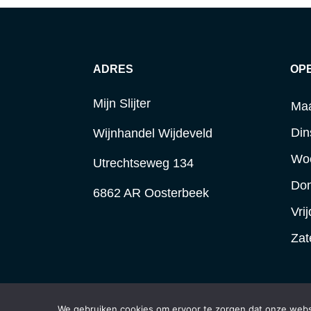
ADRES
OP
Mijn Slijter
Ma
Din
Wijnhandel Wijdeveld
Wo
Utrechtseweg 134
Do
6862 AR Oosterbeek
Vri
Zat
We gebruiken cookies om ervoor te zorgen dat onze websit