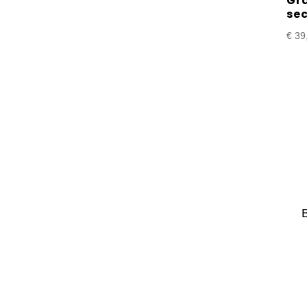
Gr
se
€
39
B