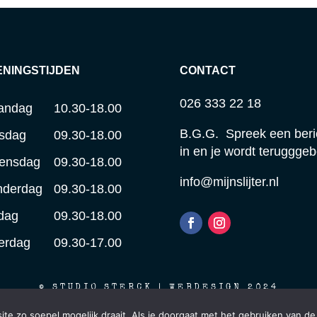
ENINGSTIJDEN
CONTACT
026 333 22 18
andag
10.30-18.00
B.G.G. Spreek een beri
sdag
09.30-18.00
in en je wordt terugggeb
ensdag
09.30-18.00
info@mijnslijter.nl
nderdag
09.30-18.00
jdag
09.30-18.00
erdag
09.30-17.00
© STUDIO STERCK | WEBDESIGN 2024
e zo soepel mogelijk draait. Als je doorgaat met het gebruiken van de