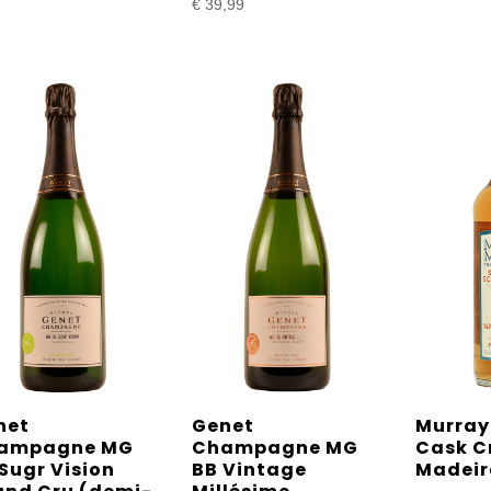
€
39,99
net
Genet
Murray
ampagne MG
Champagne MG
Cask C
Sugr Vision
BB Vintage
Madeir