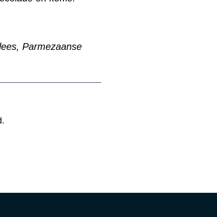
nvlees, Parmezaanse
d.