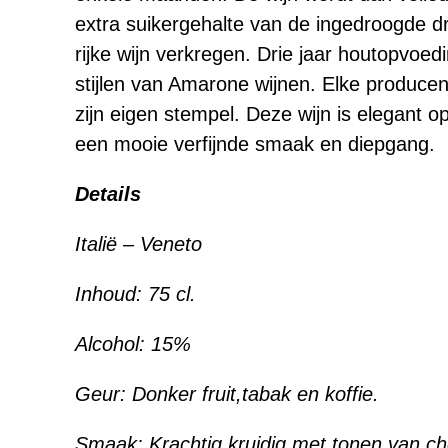
extra suikergehalte van de ingedroogde d
rijke wijn verkregen. Drie jaar houtopvoed
stijlen van Amarone wijnen. Elke produce
zijn eigen stempel. Deze wijn is elegant o
een mooie verfijnde smaak en diepgang.
Details
Italië – Veneto
Inhoud:
75 cl.
Alcohol:
15%
Geur:
Donker fruit,tabak en koffie.
Smaak:
Krachtig,kruidig met tonen van ch