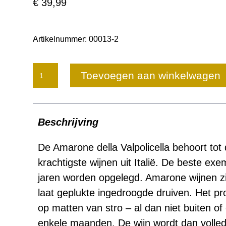
€
39,99
Artikelnummer:
00013-2
Montezovo
Toevoegen aan winkelwagen
Amarone
della
Beschrijving
Valpolicella
aantal
De Amarone della Valpolicella behoort tot 
krachtigste wijnen uit Italië. De beste ex
jaren worden opgelegd. Amarone wijnen zi
laat geplukte ingedroogde druiven. Het p
op matten van stro – al dan niet buiten of
enkele maanden. De wijn wordt dan volledi