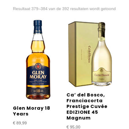
Gesort
Resultaat 379–384 van de 392 resultaten wordt getoond
op
prijs:
laag
naar
hoog
Ca’ del Bosco,
Franciacorta
Prestige Cuvée
Glen Moray 18
EDIZIONE 45
Years
Magnum
€
89,99
€
95,00