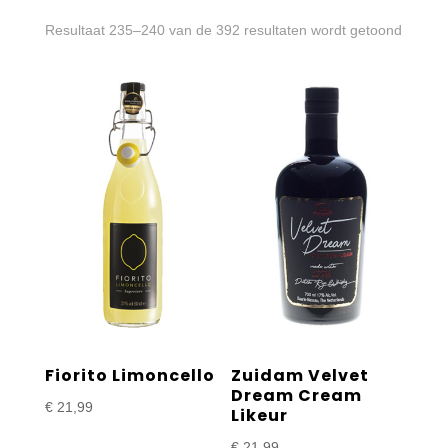
Gesort
Resultaat 235–240 van de 392 resultaten wordt getoond
op
prijs:
laag
naar
hoog
Fiorito Limoncello
Zuidam Velvet
Dream Cream
€
21,99
Likeur
€
21,99