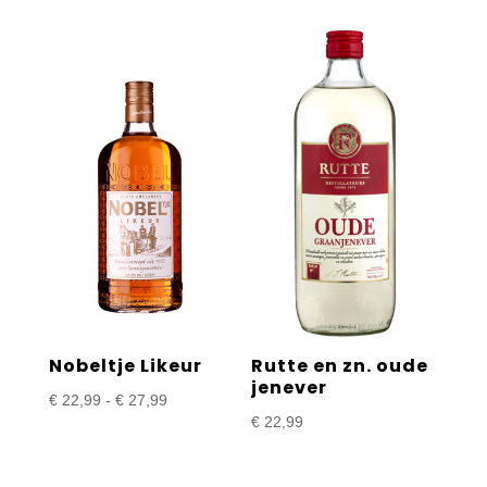
Nobeltje Likeur
Rutte en zn. oude
jenever
Prijsklasse:
€
22,99
-
€
27,99
€
22,99
€ 22,99
tot
€ 27,99