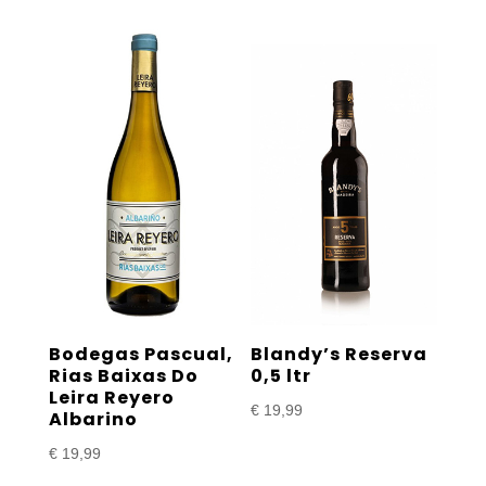
tot
€ 24,99
Bodegas Pascual,
Blandy’s Reserva
Rias Baixas Do
0,5 ltr
Leira Reyero
€
19,99
Albarino
€
19,99