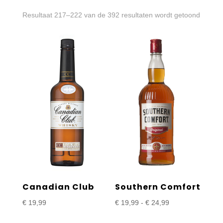
Gesort
Resultaat 217–222 van de 392 resultaten wordt getoond
op
prijs:
laag
naar
hoog
Canadian Club
Southern Comfort
Prijsklasse:
€
19,99
€
19,99
-
€
24,99
€ 19,99