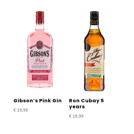
Gibson’s Pink Gin
Ron Cubay 5
years
€
19,99
€
19,99