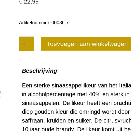
€
22,99
Artikelnummer:
00036-7
Aurum
Toevoegen aan winkelwagen
Golden
orange
Beschrijving
liqueur
aantal
Een sterke sinaasappellikeur van het Ital
in alcoholpercentage met 40% en sterk i
sinaasappelen. De likeur heeft een pracht
diep gouden kleur die omringd wordt door
saffraan, kruiden en suiker. De citrusvruch
10 jaar oude brandy. De likeur komt uit he