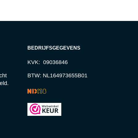
BEDRIJFSGEGEVENS
KVK: 09036846
cht
BTW: NL164973655B01
eld.