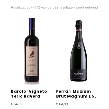
Gesort
Resultaat 367–372 van de 392 resultaten wordt getoond
op
prijs:
laag
naar
hoog
Barolo ‘Vigneto
Ferrari Maxium
Terlo Ravera’
Brut Magnum 1,5L
€
64,99
€
64,99