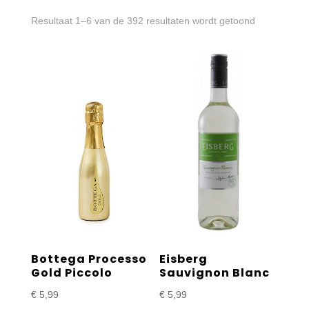
Gesorteerd
Resultaat 1–6 van de 392 resultaten wordt getoond
op
prijs:
laag
naar
hoog
Bottega Processo
Eisberg
Gold Piccolo
Sauvignon Blanc
€
5,99
€
5,99