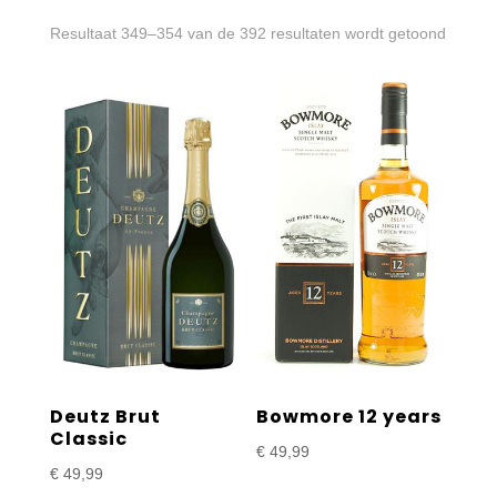
Gesort
Resultaat 349–354 van de 392 resultaten wordt getoond
op
prijs:
laag
naar
hoog
Deutz Brut
Bowmore 12 years
Classic
€
49,99
€
49,99