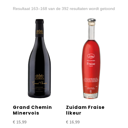
Gesort
Resultaat 163–168 van de 392 resultaten wordt getoond
op
prijs:
laag
naar
hoog
Grand Chemin
Zuidam Fraise
Minervois
likeur
€
15,99
€
16,99