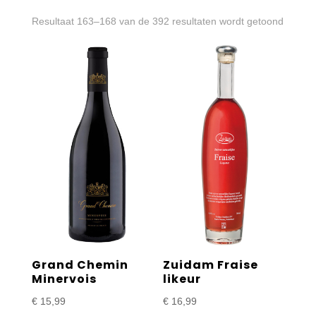
Gesort
Resultaat 163–168 van de 392 resultaten wordt getoond
op
prijs:
laag
naar
hoog
Grand Chemin
Zuidam Fraise
Minervois
likeur
€
15,99
€
16,99