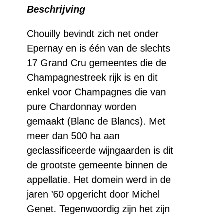
Beschrijving
BB
Spirit
Chouilly bevindt zich net onder
Epernay en is één van de slechts
Grand
17 Grand Cru
gemeentes
die de
Cru
Champagnestreek rijk is en dit
aantal
enkel voor Champagnes die van
pure
Chardonnay worden
gemaakt (Blanc de Blancs). Met
meer dan 500 ha aan
geclassificeerde
wijngaarden
is
dit
de
grootste
gemeente
binnen
de
appellatie.
Het
domein werd in de
jaren ’60 opgericht door Michel
Genet. Tegenwoordig zijn
het
zijn