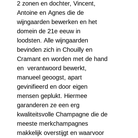
2
zonen
en
dochter,
Vincent,
Antoine
en
Agnes
die
de
wijngaarden
bewerken
en
het
domein
de
21e
eeuw
in
loodsten.
Alle wijngaarden
bevinden zich in Chouilly
en
Cramant
en
worden
met
de
hand
en
verantwoord
bewerkt
,
manueel geoogst, apart
gevinifieerd en door eigen
mensen geplukt.
Hiermee
garanderen
ze
een
erg
kwaliteitsvolle
Champagne
die
de
meeste
merkchampagnes
makkelijk overstijgt en waarvoor