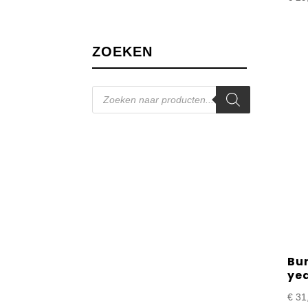
ZOEKEN
Producten
zoeken
Bur
yea
€
31