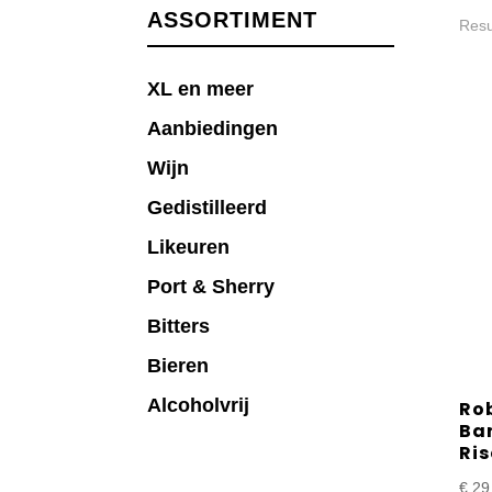
ASSORTIMENT
Resu
XL en meer
Aanbiedingen
Wijn
Gedistilleerd
Likeuren
Port & Sherry
Bitters
Bieren
Alcoholvrij
Ro
Ba
Ri
€
29