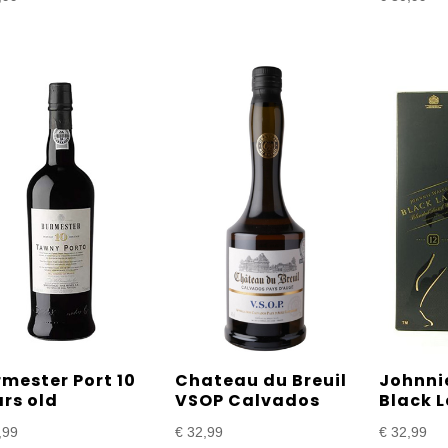
mester Port 10
Chateau du Breuil
Johnni
rs old
VSOP Calvados
Black L
,99
€
32,99
€
32,99