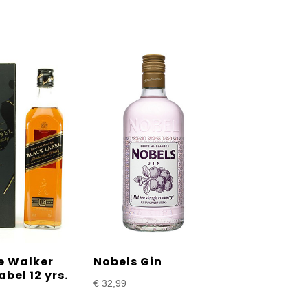
e Walker
Nobels Gin
abel 12 yrs.
€
32,99