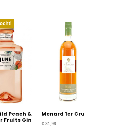
ocht!
ild Peach &
Menard 1er Cru
 Fruits Gin
€
31,99
r