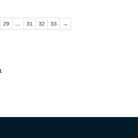
29
…
31
32
33
→
d.