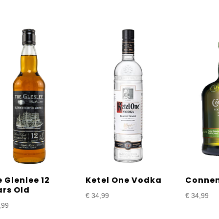
Ketel One Vodka
Connem
 Glenlee 12
ars Old
€
34,99
€
34,99
,99