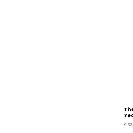
The
Ye
€
33