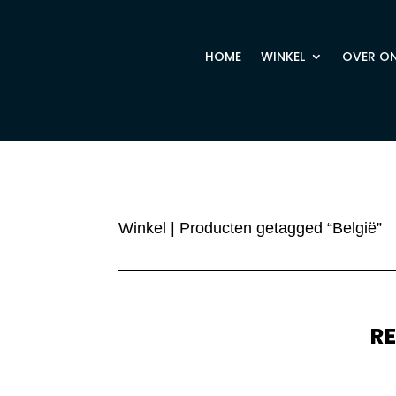
HOME
WINKEL
OVER O
Winkel
| Producten getagged “België”
R